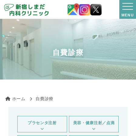
MENU
自費診療
ホーム
自費診療
プラセンタ注射
美容・健康注射／点滴