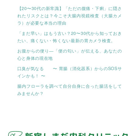
【20〜30代の新常識】「ただの腹痛・下痢」に隠さ
れたリスクとは？今こそ大腸内視鏡検査（大腸カメ
ラ）が必要な本当の理由
「まだ早い」はもう古い？20〜30代から知っておき
たい、痛くない・怖くない最新の胃カメラ検査。
お腹からの便り―「便の匂い」が伝える、あなたの
心と身体の現在地
口臭が気なる 〜 胃腸（消化器系）からのSOSサ
インかも！ 〜
腸内フローラを調べて自分自身に合った腸活をして
みませんか？